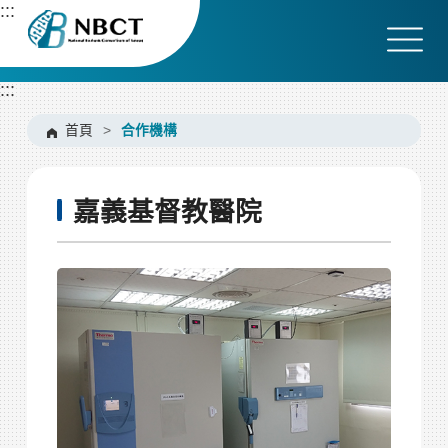
跳
:::
到
主
要
:::
內
容
首頁
>
合作機構
區
塊
嘉義基督教醫院