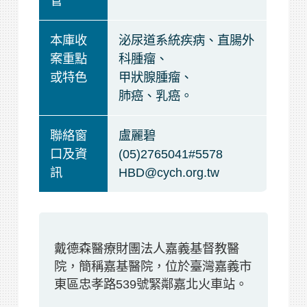
管
本庫收
泌尿道系統疾病、直腸外
案重點
科腫瘤、
或特色
甲狀腺腫瘤、
肺癌、乳癌。
聯絡窗
盧麗碧
口及資
(05)2765041#5578
訊
HBD@cych.org.tw
戴德森醫療財團法人嘉義基督教醫
院，簡稱嘉基醫院，位於臺灣嘉義市
東區忠孝路539號緊鄰嘉北火車站。