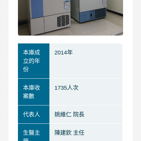
本庫成
2014年
立的年
份
本庫收
1735人次
案數
代表人
姚維仁 院長
生醫主
陳建欽 主任