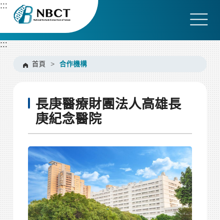
跳
:::
到
主
要
:::
內
容
首頁
>
合作機構
區
塊
長庚醫療財團法人高雄長
庚紀念醫院