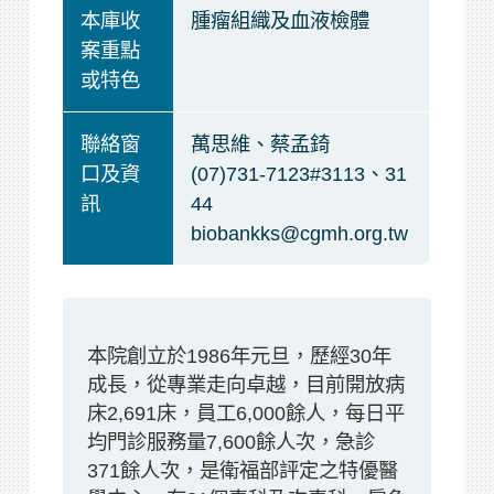
本庫收
腫瘤組織及血液檢體
案重點
或特色
聯絡窗
萬思維、蔡孟錡
口及資
(07)731-7123#3113、31
訊
44
biobankks@cgmh.org.tw
本院創立於1986年元旦，歷經30年
成長，從專業走向卓越，目前開放病
床2,691床，員工6,000餘人，每日平
均門診服務量7,600餘人次，急診
371餘人次，是衛福部評定之特優醫