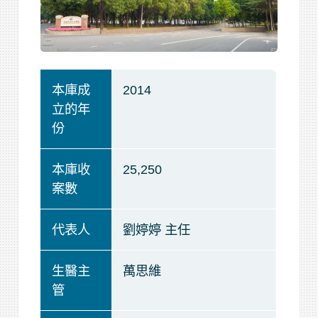
本庫成
2014
立的年
份
本庫收
25,250
案數
代表人
劉婷婷 主任
生醫主
萬思維
管