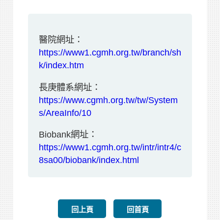
醫院網址：
https://www1.cgmh.org.tw/branch/sh
k/index.htm
長庚體系網址：
https://www.cgmh.org.tw/tw/System
s/AreaInfo/10
Biobank網址：
https://www1.cgmh.org.tw/intr/intr4/c
8sa00/biobank/index.html
回上頁
回首頁