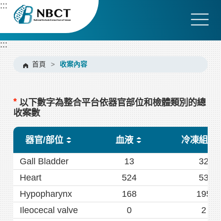
跳
:::
到
主
要
:::
內
容
首頁
>
收案內容
區
塊
*
以下數字為整合平台依器官部位和檢體類別的總
收案數
器官/部位
血液
冷凍組織
Gall Bladder
13
32
Heart
524
53
Hypopharynx
168
195
Ileocecal valve
0
2