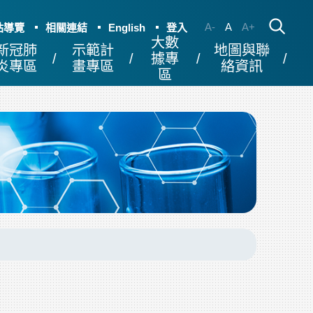
A-
A
A+
站導覽
相關連結
English
登入
大數
新冠肺
示範計
地圖與聯
據專
炎專區
畫專區
絡資訊
區