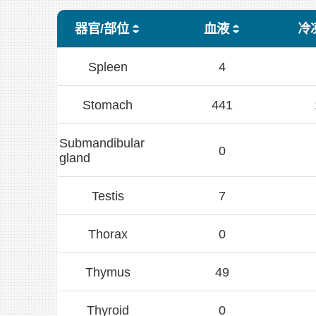
器官/部位
血液
冷
Spleen
4
Stomach
441
Submandibular
0
gland
Testis
7
Thorax
0
Thymus
49
Thyroid
0