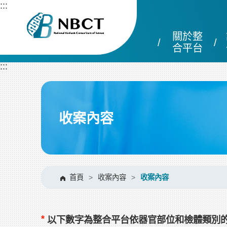
跳
:::
到
主
關於整
要
內
合平台
容
:::
區
塊
收案內容
首頁
>
收案內容
>
收案內容
*
以下數字為整合平台依器官部位和檢體類別