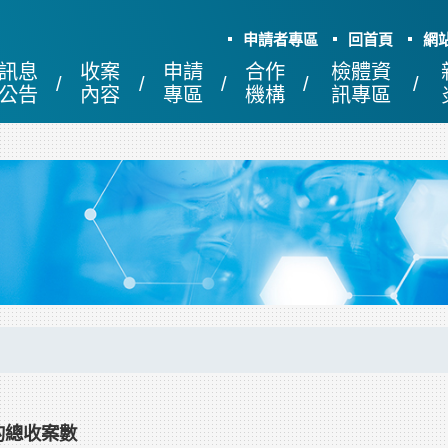
申請者專區
回首頁
網
訊息
收案
申請
合作
檢體資
公告
內容
專區
機構
訊專區
的總收案數