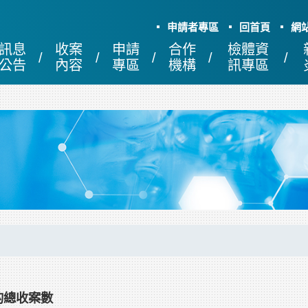
申請者專區
回首頁
網
訊息
收案
申請
合作
檢體資
公告
內容
專區
機構
訊專區
的總收案數