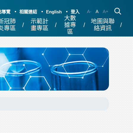
A-
A
A+
站導覽
相關連結
English
登入
大數
新冠肺
示範計
地圖與聯
據專
炎專區
畫專區
絡資訊
區