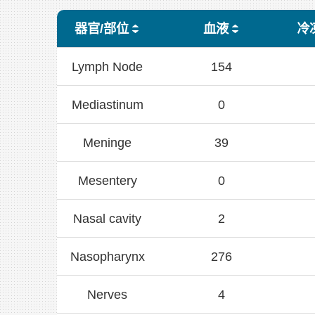
器官/部位
血液
冷
Lymph Node
154
Mediastinum
0
Meninge
39
Mesentery
0
Nasal cavity
2
Nasopharynx
276
Nerves
4