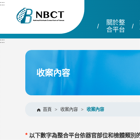
跳
:::
到
主
關於整
要
內
合平台
容
:::
區
塊
收案內容
首頁
>
收案內容
>
收案內容
*
以下數字為整合平台依器官部位和檢體類別