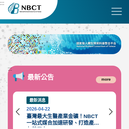
跳
:::
到
主
要
內
容
區
塊
:::
最新公告
more
最新消息
最新消息
2026-04-22
2026-04-22
臺灣最大生醫產業金礦！NBCT
從國人癌症到20
一站式媒合加速研發、打造產業
NBCT為臺灣精