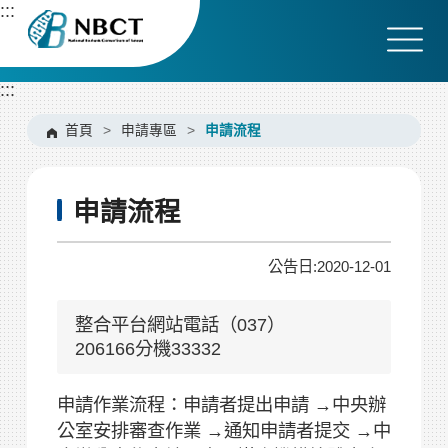
跳
:::
到
主
要
:::
內
容
首頁
>
申請專區
>
申請流程
區
塊
申請流程
公告日:2020-12-01
整合平台網站電話（037）
206166分機33332
申請作業流程：申請者提出申請 →中央辦
公室安排審查作業 →通知申請者提交 →中