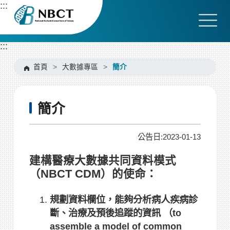
跳
:::
到
主
要
:::
內
容
首頁
>
大數據專區
>
簡介
區
塊
簡介
公告日:2023-01-13
建構醫療大數據共同資料模式
（NBCT CDM）的使命：
規劃資料欄位，能夠分析病人疾病診
斷、治療及預後追蹤的資訊 （to
assemble a model of common